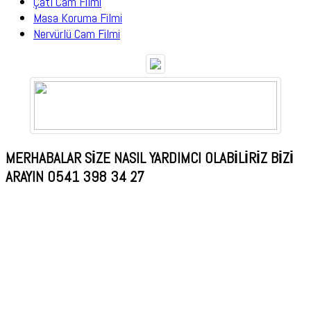
Çatı Cam Filmi
Masa Koruma Filmi
Nervürlü Cam Filmi
MERHABALAR SİZE NASIL YARDIMCI OLABİLİRİZ BİZİ
ARAYIN 0541 398 34 27