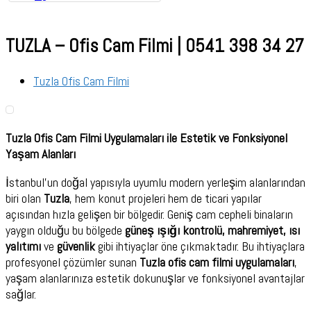
TUZLA – Ofis Cam Filmi | 0541 398 34 27
Tuzla Ofis Cam Filmi
Tuzla Ofis Cam Filmi Uygulamaları ile Estetik ve Fonksiyonel
Yaşam Alanları
İstanbul’un doğal yapısıyla uyumlu modern yerleşim alanlarından
biri olan
Tuzla
, hem konut projeleri hem de ticari yapılar
açısından hızla gelişen bir bölgedir. Geniş cam cepheli binaların
yaygın olduğu bu bölgede
güneş ışığı kontrolü, mahremiyet, ısı
yalıtımı
ve
güvenlik
gibi ihtiyaçlar öne çıkmaktadır. Bu ihtiyaçlara
profesyonel çözümler sunan
Tuzla ofis cam filmi uygulamaları
,
yaşam alanlarınıza estetik dokunuşlar ve fonksiyonel avantajlar
sağlar.