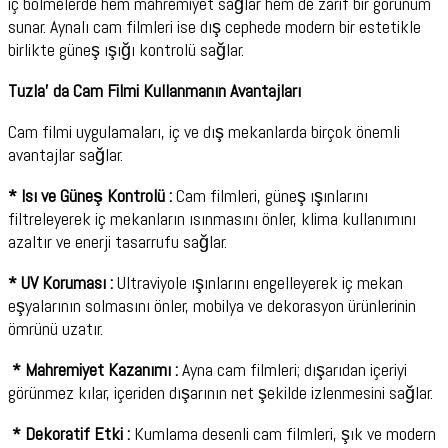
iç bölmelerde hem mahremiyet sağlar hem de zarif bir görünüm
sunar. Aynalı cam filmleri ise dış cephede modern bir estetikle
birlikte güneş ışığı kontrolü sağlar.
Tuzla’ da Cam Filmi Kullanmanın Avantajları
Cam filmi uygulamaları, iç ve dış mekanlarda birçok önemli
avantajlar sağlar.
* Isı ve Güneş Kontrolü :
Cam filmleri, güneş ışınlarını
filtreleyerek iç mekanların ısınmasını önler, klima kullanımını
azaltır ve enerji tasarrufu sağlar.
* UV Koruması :
Ultraviyole ışınlarını engelleyerek iç mekan
eşyalarının solmasını önler, mobilya ve dekorasyon ürünlerinin
ömrünü uzatır.
* Mahremiyet Kazanımı :
Ayna cam filmleri; dışarıdan içeriyi
görünmez kılar, içeriden dışarının net şekilde izlenmesini sağlar.
* Dekoratif Etki :
Kumlama desenli cam filmleri, şık ve modern