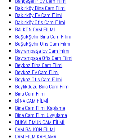
Bahçeşehir Ev Cam Filmi
Bakırköy Bina Cam Filmi
Bakırköy Ev Cam Filmi
Bakırköy Ofis Cam Filmi
BALKON CAM FİLMİ
Başakşehir Bina Cam Filmi
Başakşehir Ofis Cam Filmi
Bayrampaşa Ev Cam Filmi
Bayrampaşa Ofis Cam Filmi
Beykoz Bina Cam Filmi
Beykoz Ev Cam Filmi
Beykoz Ofis Cam Filmi
Beylikdüzü Bina Cam Filmi
Bina Cam Filmi
BİNA CAM FİLMİ
Bina Cam Filmi Kaplama
Bina Cam Filmi Uygulama
BUKALEMUN CAM FİLMİ
CAM BALKON FİLMİ
CAM FİLM KAPLAMA