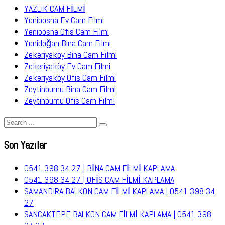
YAZLIK CAM FİLMİ
Yenibosna Ev Cam Filmi
Yenibosna Ofis Cam Filmi
Yenidoğan Bina Cam Filmi
Zekeriyaköy Bina Cam Filmi
Zekeriyaköy Ev Cam Filmi
Zekeriyaköy Ofis Cam Filmi
Zeytinburnu Bina Cam Filmi
Zeytinburnu Ofis Cam Filmi
Arama:
Son Yazılar
0541 398 34 27 | BİNA CAM FİLMİ KAPLAMA
0541 398 34 27 | OFİS CAM FİLMİ KAPLAMA
SAMANDIRA BALKON CAM FİLMİ KAPLAMA | 0541 398 34
27
SANCAKTEPE BALKON CAM FİLMİ KAPLAMA | 0541 398