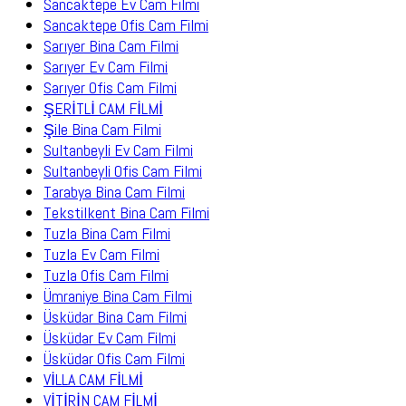
Sancaktepe Ev Cam Filmi
Sancaktepe Ofis Cam Filmi
Sarıyer Bina Cam Filmi
Sarıyer Ev Cam Filmi
Sarıyer Ofis Cam Filmi
ŞERİTLİ CAM FİLMİ
Şile Bina Cam Filmi
Sultanbeyli Ev Cam Filmi
Sultanbeyli Ofis Cam Filmi
Tarabya Bina Cam Filmi
Tekstilkent Bina Cam Filmi
Tuzla Bina Cam Filmi
Tuzla Ev Cam Filmi
Tuzla Ofis Cam Filmi
Ümraniye Bina Cam Filmi
Üsküdar Bina Cam Filmi
Üsküdar Ev Cam Filmi
Üsküdar Ofis Cam Filmi
VİLLA CAM FİLMİ
VİTİRİN CAM FİLMİ