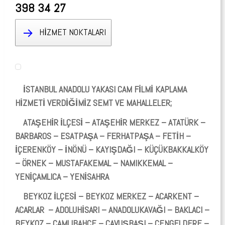
398 34 27
HİZMET NOKTALARI
İSTANBUL ANADOLU YAKASI CAM FİLMİ KAPLAMA
HİZMETİ VERDİĞİMİZ SEMT VE MAHALLELER;
ATAŞEHİR İLÇESİ – ATAŞEHİR MERKEZ – ATATÜRK –
BARBAROS – ESATPAŞA – FERHATPAŞA – FETİH –
İÇERENKÖY – İNÖNÜ – KAYIŞDAĞI – KÜÇÜKBAKKALKÖY
– ÖRNEK – MUSTAFAKEMAL – NAMIKKEMAL –
YENİÇAMLICA – YENİSAHRA
BEYKOZ İLÇESİ – BEYKOZ MERKEZ – ACARKENT –
ACARLAR – ADOLUHİSARI – ANADOLUKAVAĞI – BAKLACI –
BEYKOZ – ÇAMLIBAHÇE – ÇAVUŞBAŞI – ÇENGELDERE –