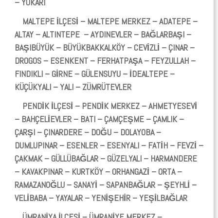
– YUKARI
MALTEPE İLÇESİ – MALTEPE MERKEZ – ADATEPE –
ALTAY – ALTINTEPE – AYDINEVLER – BAĞLARBAŞI –
BAŞIBÜYÜK – BÜYÜKBAKKALKÖY – CEVİZLİ – ÇINAR –
DROGOS – ESENKENT – FERHATPAŞA – FEYZULLAH –
FINDIKLI – GİRNE – GÜLENSUYU – İDEALTEPE –
KÜÇÜKYALI – YALI – ZÜMRÜTEVLER
PENDİK İLÇESİ – PENDİK MERKEZ – AHMETYESEVİ
– BAHÇELİEVLER – BATI – ÇAMÇEŞME – ÇAMLIK –
ÇARŞI – ÇINARDERE – DOĞU – DOLAYOBA –
DUMLUPINAR – ESENLER – ESENYALI – FATİH – FEVZİ –
ÇAKMAK – GÜLLÜBAĞLAR – GÜZELYALI – HARMANDERE
– KAVAKPINAR – KURTKÖY – ORHANGAZİ – ORTA –
RAMAZANOĞLU – SANAYİ – SAPANBAĞLAR – ŞEYHLİ –
VELİBABA – YAYALAR – YENİŞEHİR – YEŞİLBAĞLAR
ÜMRANİYA İLÇESİ – ÜMRANİYE MERKEZ –