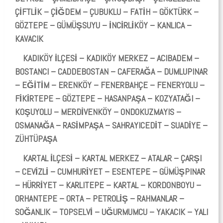
ÇİFTLİK – ÇİĞDEM – ÇUBUKLU – FATİH – GÖKTÜRK –
GÖZTEPE – GÜMÜŞSUYU – İNCİRLİKÖY – KANLICA –
KAVACIK
KADIKÖY İLÇESİ – KADIKÖY MERKEZ – ACIBADEM –
BOSTANCI – CADDEBOSTAN – CAFERAĞA – DUMLUPINAR
– EĞİTİM – ERENKÖY – FENERBAHÇE – FENERYOLU –
FİKİRTEPE – GÖZTEPE – HASANPAŞA – KOZYATAĞI –
KOŞUYOLU – MERDİVENKÖY – ONDOKUZMAYIS –
OSMANAĞA – RASİMPAŞA – SAHRAYICEDİT – SUADİYE –
ZÜHTÜPAŞA
KARTAL İLÇESİ – KARTAL MERKEZ – ATALAR – ÇARŞI
– CEVİZLİ – CUMHURİYET – ESENTEPE – GÜMÜŞPINAR
– HÜRRİYET – KARLITEPE – KARTAL – KORDONBOYU –
ORHANTEPE – ORTA – PETROLİŞ – RAHMANLAR –
SOĞANLIK – TOPSELVİ – UĞURMUMCU – YAKACIK – YALI