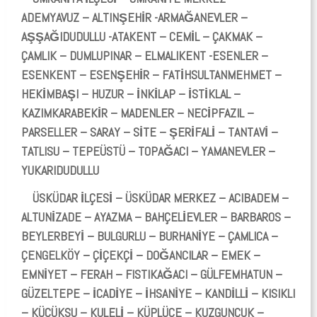
ADEMYAVUZ – ALTINŞEHİR -ARMAĞANEVLER –
AŞŞAĞIDUDULLU -ATAKENT – CEMİL – ÇAKMAK –
ÇAMLIK – DUMLUPINAR – ELMALIKENT -ESENLER –
ESENKENT – ESENŞEHİR – FATİHSULTANMEHMET –
HEKİMBAŞI – HUZUR – İNKİLAP – İSTİKLAL –
KAZIMKARABEKİR – MADENLER – NECİPFAZIL –
PARSELLER – SARAY – SİTE – ŞERİFALİ – TANTAVİ –
TATLISU – TEPEÜSTÜ – TOPAĞACI – YAMANEVLER –
YUKARIDUDULLU
ÜSKÜDAR İLÇESİ – ÜSKÜDAR MERKEZ – ACIBADEM –
ALTUNİZADE – AYAZMA – BAHÇELİEVLER – BARBAROS –
BEYLERBEYİ – BULGURLU – BURHANİYE – ÇAMLICA –
ÇENGELKÖY – ÇİÇEKÇİ – DOĞANCILAR – EMEK –
EMNİYET – FERAH – FISTIKAĞACI – GÜLFEMHATUN –
GÜZELTEPE – İCADİYE – İHSANİYE – KANDİLLİ – KISIKLI
– KÜÇÜKSU – KULELİ – KÜPLÜCE – KUZGUNCUK –